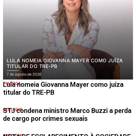
LULA NOMEIA GIOVANNA MAYER COMO JUÍZA
TITULAR DO TRE-PB
7 de agosto de 2026
Lula nomeia Giovanna Mayer como juíza
POLÍTICA
titular do TRE-PB
STJ condena ministro Marco Buzzi a perda
DESTAQUE
de cargo por crimes sexuais
DESTAQUE