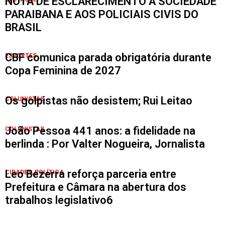
NOTA DE ESCLARECIMENTO À SOCIEDADE
PARAIBANA E AOS POLICIAIS CIVIS DO
BRASIL
CBF comunica parada obrigatória durante
ESPORTES
Copa Feminina de 2027
Os golpistas não desistem; Rui Leitao
COLUNISTAS
João Pessoa 441 anos: a fidelidade na
COLUNISTAS
berlinda : Por Valter Nogueira, Jornalista
Leo Bezerra reforça parceria entre
CIDADES
,
POLÍTICA
Prefeitura e Câmara na abertura dos
trabalhos legislativo6