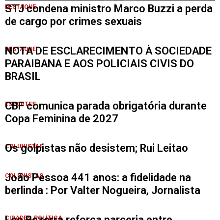
STJ condena ministro Marco Buzzi a perda
DESTAQUE
de cargo por crimes sexuais
NOTA DE ESCLARECIMENTO À SOCIEDADE
DESTAQUE
PARAIBANA E AOS POLICIAIS CIVIS DO
BRASIL
CBF comunica parada obrigatória durante
ESPORTES
Copa Feminina de 2027
Os golpistas não desistem; Rui Leitao
COLUNISTAS
João Pessoa 441 anos: a fidelidade na
COLUNISTAS
berlinda : Por Valter Nogueira, Jornalista
Leo Bezerra reforça parceria entre
CIDADES
,
POLÍTICA