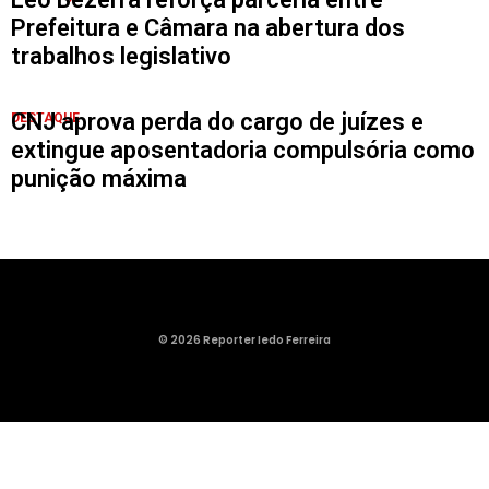
Prefeitura e Câmara na abertura dos
trabalhos legislativo
CNJ aprova perda do cargo de juízes e
DESTAQUE
extingue aposentadoria compulsória como
punição máxima
© 2026 Reporter Iedo Ferreira