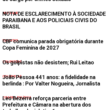
NOTA DE ESCLARECIMENTO À SOCIEDADE
DESTAQUE
PARAIBANA E AOS POLICIAIS CIVIS DO
BRASIL
CBF comunica parada obrigatória durante
ESPORTES
Copa Feminina de 2027
Os golpistas não desistem; Rui Leitao
COLUNISTAS
João Pessoa 441 anos: a fidelidade na
COLUNISTAS
berlinda : Por Valter Nogueira, Jornalista
Leo Bezerra reforça parceria entre
CIDADES
,
POLÍTICA
Prefeitura e Câmara na abertura dos