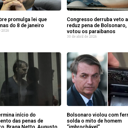
re promulga lei que
Congresso derruba veto a
nas do 8 de janeiro
reduz pena de Bolsonaro
e 2026
votou os paraibanos
30 de abril de 2026
rmina início do
Bolsonaro violou com fer
ento das penas de
solda o mito de homem
o, Braga Netto, Augusto
“imbrochável”