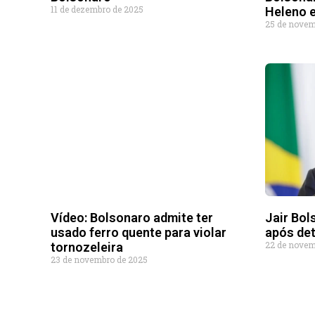
11 de dezembro de 2025
Heleno e
25 de novem
Vídeo: Bolsonaro admite ter
Jair Bol
usado ferro quente para violar
após de
22 de novem
tornozeleira
23 de novembro de 2025