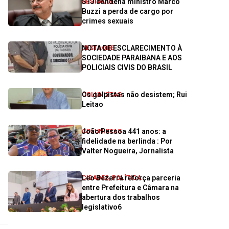
STJ condena ministro Marco
DESTAQUE
Buzzi a perda de cargo por
crimes sexuais
NOTA DE ESCLARECIMENTO À
DESTAQUE
SOCIEDADE PARAIBANA E AOS
POLICIAIS CIVIS DO BRASIL
Os golpistas não desistem; Rui
COLUNISTAS
Leitao
João Pessoa 441 anos: a
COLUNISTAS
fidelidade na berlinda : Por
Valter Nogueira, Jornalista
Leo Bezerra reforça parceria
CIDADES
,
POLÍTICA
entre Prefeitura e Câmara na
abertura dos trabalhos
legislativo6