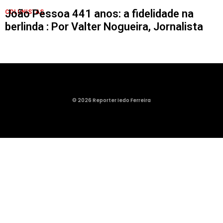
João Pessoa 441 anos: a fidelidade na
COLUNISTAS
berlinda : Por Valter Nogueira, Jornalista
© 2026 Reporter Iedo Ferreira