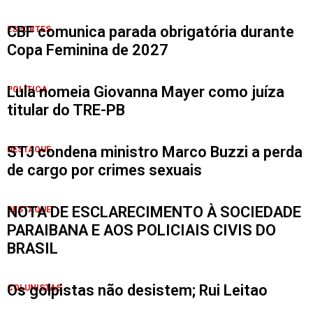
CBF comunica parada obrigatória durante
ESPORTES
Copa Feminina de 2027
Lula nomeia Giovanna Mayer como juíza
POLÍTICA
titular do TRE-PB
STJ condena ministro Marco Buzzi a perda
DESTAQUE
de cargo por crimes sexuais
NOTA DE ESCLARECIMENTO À SOCIEDADE
DESTAQUE
PARAIBANA E AOS POLICIAIS CIVIS DO
BRASIL
Os golpistas não desistem; Rui Leitao
COLUNISTAS