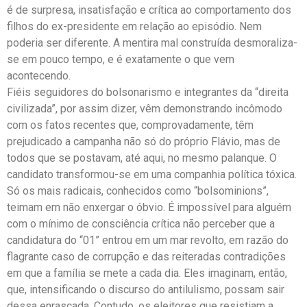
é de surpresa, insatisfação e crítica ao comportamento dos
filhos do ex-presidente em relação ao episódio. ​Nem
poderia ser diferente. A mentira mal construída desmoraliza-
se em pouco tempo, e é exatamente o que vem
acontecendo.
Fiéis seguidores do bolsonarismo e integrantes da “direita
civilizada”, por assim dizer, vêm demonstrando incômodo
com os fatos recentes que, comprovadamente, têm
prejudicado a campanha não só do próprio Flávio, mas de
todos que se postavam, até aqui, no mesmo palanque. ​O
candidato transformou-se em uma companhia política tóxica.
Só os mais radicais, conhecidos como “bolsominions”,
teimam em não enxergar o óbvio. ​É impossível para alguém
com o mínimo de consciência crítica não perceber que a
candidatura do “01” entrou em um mar revolto, em razão do
flagrante caso de corrupção e das reiteradas contradições
em que a família se mete a cada dia. ​Eles imaginam, então,
que, intensificando o discurso do antilulismo, possam sair
dessa enrascada. Contudo, os eleitores que resistiam a