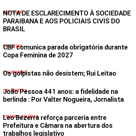
NOTA DE ESCLARECIMENTO À SOCIEDADE
DESTAQUE
PARAIBANA E AOS POLICIAIS CIVIS DO
BRASIL
CBF comunica parada obrigatória durante
ESPORTES
Copa Feminina de 2027
Os golpistas não desistem; Rui Leitao
COLUNISTAS
João Pessoa 441 anos: a fidelidade na
COLUNISTAS
berlinda : Por Valter Nogueira, Jornalista
Leo Bezerra reforça parceria entre
CIDADES
,
POLÍTICA
Prefeitura e Câmara na abertura dos
trabalhos legislativo