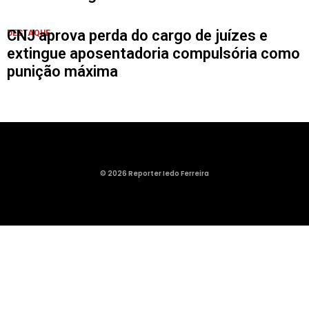
CNJ aprova perda do cargo de juízes e
DESTAQUE
extingue aposentadoria compulsória como
punição máxima
© 2026 Reporter Iedo Ferreira