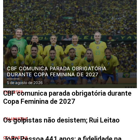
CBF COMUNICA PARADA OBRIGATÓRIA
DURANTE COPA FEMININA DE 2027
5 de agosto de 2026
CBF comunica parada obrigatória durante
ESPORTES
Copa Feminina de 2027
Os golpistas não desistem; Rui Leitao
COLUNISTAS
João Pessoa 441 anos: a fidelidade na
COLUNISTAS