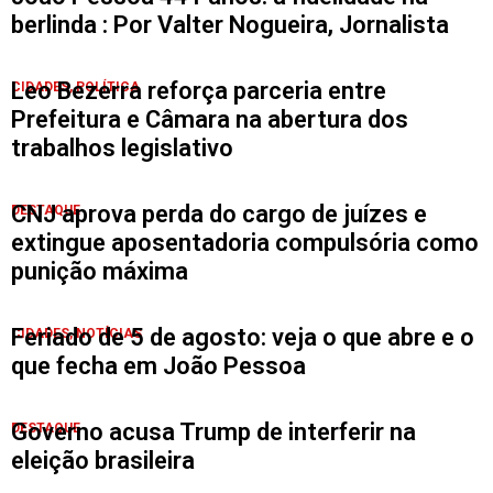
berlinda : Por Valter Nogueira, Jornalista
Leo Bezerra reforça parceria entre
CIDADES
,
POLÍTICA
Prefeitura e Câmara na abertura dos
trabalhos legislativo
CNJ aprova perda do cargo de juízes e
DESTAQUE
extingue aposentadoria compulsória como
punição máxima
Feriado de 5 de agosto: veja o que abre e o
CIDADES
,
NOTÍCIAS
que fecha em João Pessoa
Governo acusa Trump de interferir na
DESTAQUE
eleição brasileira