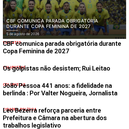
CBF COMUNICA PARADA OBRIGATÓRIA
DURANTE COPA FEMININA DE 2027
5 de agosto de 2026
CBF comunica parada obrigatória durante
ESPORTES
Copa Feminina de 2027
Os golpistas não desistem; Rui Leitao
COLUNISTAS
João Pessoa 441 anos: a fidelidade na
COLUNISTAS
berlinda : Por Valter Nogueira, Jornalista
Leo Bezerra reforça parceria entre
CIDADES
,
POLÍTICA
Prefeitura e Câmara na abertura dos
trabalhos legislativo