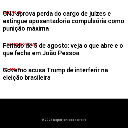
CNJ aprova perda do cargo de juízes e
DESTAQUE
extingue aposentadoria compulsória como
punição máxima
Feriado de 5 de agosto: veja o que abre e o
CIDADES
,
NOTÍCIAS
que fecha em João Pessoa
Governo acusa Trump de interferir na
DESTAQUE
eleição brasileira
© 2026 Reporter Iedo Ferreira