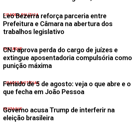
Leo Bezerra reforça parceria entre
CIDADES
,
POLÍTICA
Prefeitura e Câmara na abertura dos
trabalhos legislativo
CNJ aprova perda do cargo de juízes e
DESTAQUE
extingue aposentadoria compulsória como
punição máxima
Feriado de 5 de agosto: veja o que abre e o
CIDADES
,
NOTÍCIAS
que fecha em João Pessoa
Governo acusa Trump de interferir na
DESTAQUE
eleição brasileira