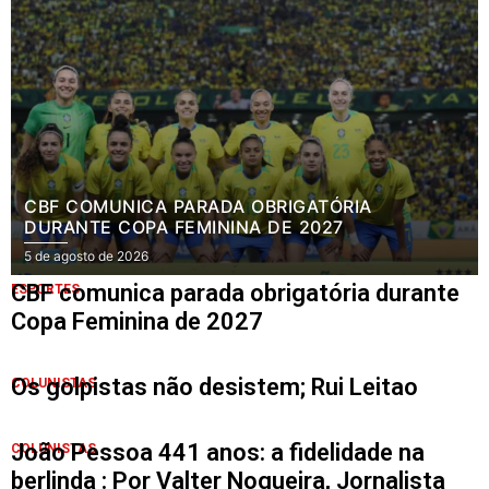
CBF COMUNICA PARADA OBRIGATÓRIA
DURANTE COPA FEMININA DE 2027
5 de agosto de 2026
CBF comunica parada obrigatória durante
ESPORTES
Copa Feminina de 2027
Os golpistas não desistem; Rui Leitao
COLUNISTAS
João Pessoa 441 anos: a fidelidade na
COLUNISTAS
berlinda : Por Valter Nogueira, Jornalista