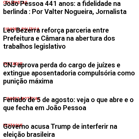
João Pessoa 441 anos: a fidelidade na
COLUNISTAS
berlinda : Por Valter Nogueira, Jornalista
Leo Bezerra reforça parceria entre
CIDADES
,
POLÍTICA
Prefeitura e Câmara na abertura dos
trabalhos legislativo
CNJ aprova perda do cargo de juízes e
DESTAQUE
extingue aposentadoria compulsória como
punição máxima
Feriado de 5 de agosto: veja o que abre e o
CIDADES
,
NOTÍCIAS
que fecha em João Pessoa
Governo acusa Trump de interferir na
DESTAQUE
eleição brasileira