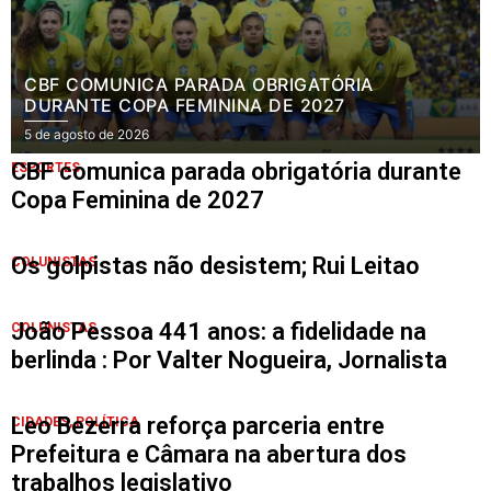
CBF COMUNICA PARADA OBRIGATÓRIA
DURANTE COPA FEMININA DE 2027
5 de agosto de 2026
CBF comunica parada obrigatória durante
ESPORTES
Copa Feminina de 2027
Os golpistas não desistem; Rui Leitao
COLUNISTAS
João Pessoa 441 anos: a fidelidade na
COLUNISTAS
berlinda : Por Valter Nogueira, Jornalista
Leo Bezerra reforça parceria entre
CIDADES
,
POLÍTICA
Prefeitura e Câmara na abertura dos
trabalhos legislativo