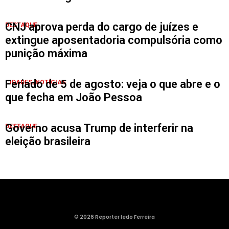
CNJ aprova perda do cargo de juízes e
DESTAQUE
extingue aposentadoria compulsória como
punição máxima
Feriado de 5 de agosto: veja o que abre e o
CIDADES
,
NOTÍCIAS
que fecha em João Pessoa
Governo acusa Trump de interferir na
DESTAQUE
eleição brasileira
© 2026 Reporter Iedo Ferreira