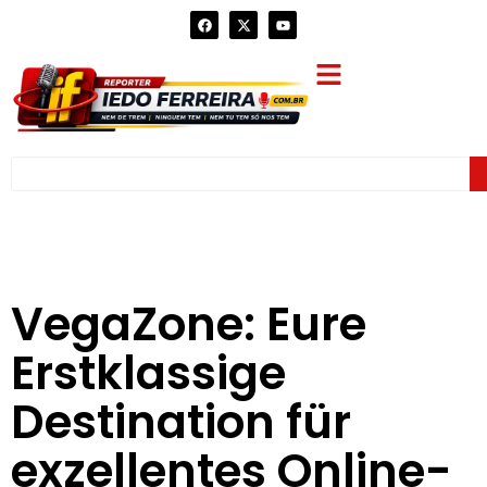
VegaZone: Eure
Erstklassige
Destination für
exzellentes Online-