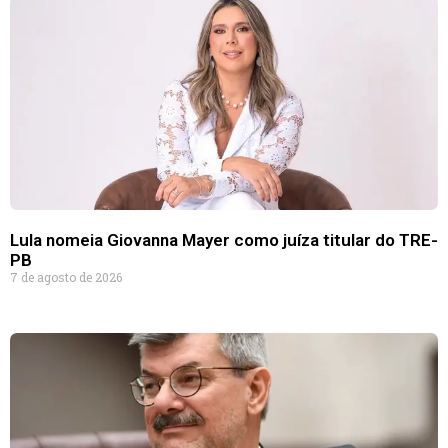
Lula nomeia Giovanna Mayer como juíza titular do TRE-
PB
7 de agosto de 2026