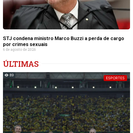
STJ condena ministro Marco Buzzi a perda de cargo
por crimes sexuais
6 de agosto de 2026
ÚLTIMAS
89
ESPORTES