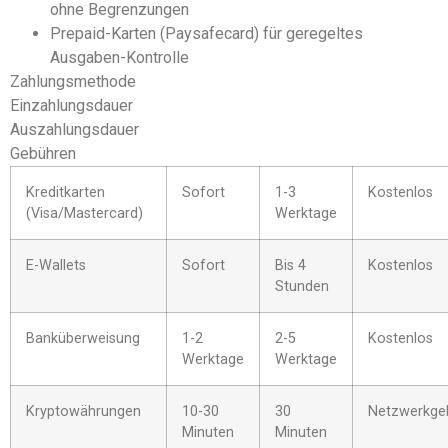
ohne Begrenzungen
Prepaid-Karten (Paysafecard) für geregeltes
Ausgaben-Kontrolle
Zahlungsmethode
Einzahlungsdauer
Auszahlungsdauer
Gebühren
Kreditkarten
Sofort
1-3
Kostenlos
(Visa/Mastercard)
Werktage
E-Wallets
Sofort
Bis 4
Kostenlos
Stunden
Banküberweisung
1-2
2-5
Kostenlos
Werktage
Werktage
Kryptowährungen
10-30
30
Netzwerkge
Minuten
Minuten