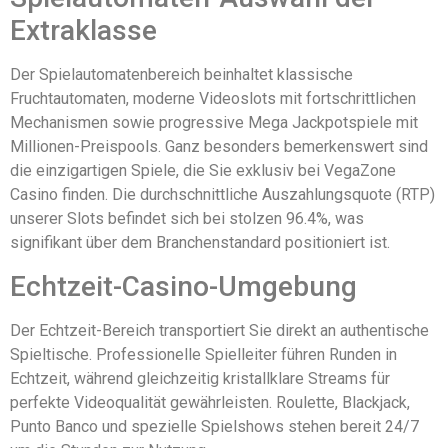
Extraklasse
Der Spielautomatenbereich beinhaltet klassische
Fruchtautomaten, moderne Videoslots mit fortschrittlichen
Mechanismen sowie progressive Mega Jackpotspiele mit
Millionen-Preispools. Ganz besonders bemerkenswert sind
die einzigartigen Spiele, die Sie exklusiv bei VegaZone
Casino finden. Die durchschnittliche Auszahlungsquote (RTP)
unserer Slots befindet sich bei stolzen 96.4%, was
signifikant über dem Branchenstandard positioniert ist.
Echtzeit-Casino-Umgebung
Der Echtzeit-Bereich transportiert Sie direkt an authentische
Spieltische. Professionelle Spielleiter führen Runden in
Echtzeit, während gleichzeitig kristallklare Streams für
perfekte Videoqualität gewährleisten. Roulette, Blackjack,
Punto Banco und spezielle Spielshows stehen bereit 24/7