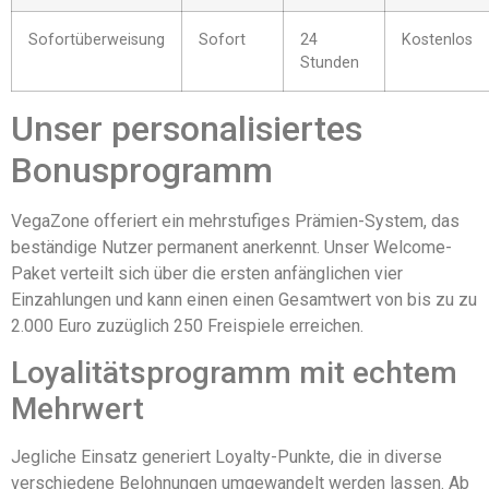
Sofortüberweisung
Sofort
24
Kostenlos
Stunden
Unser personalisiertes
Bonusprogramm
VegaZone offeriert ein mehrstufiges Prämien-System, das
beständige Nutzer permanent anerkennt. Unser Welcome-
Paket verteilt sich über die ersten anfänglichen vier
Einzahlungen und kann einen einen Gesamtwert von bis zu zu
2.000 Euro zuzüglich 250 Freispiele erreichen.
Loyalitätsprogramm mit echtem
Mehrwert
Jegliche Einsatz generiert Loyalty-Punkte, die in diverse
verschiedene Belohnungen umgewandelt werden lassen. Ab