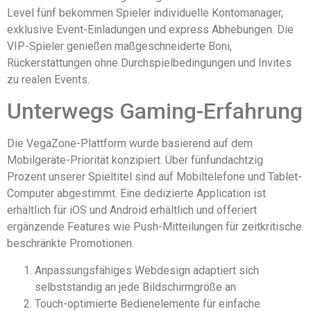
Level fünf bekommen Spieler individuelle Kontomanager,
exklusive Event-Einladungen und express Abhebungen. Die
VIP-Spieler genießen maßgeschneiderte Boni,
Rückerstattungen ohne Durchspielbedingungen und Invites
zu realen Events.
Unterwegs Gaming-Erfahrung
Die VegaZone-Plattform wurde basierend auf dem
Mobilgeräte-Priorität konzipiert. Über fünfundachtzig
Prozent unserer Spieltitel sind auf Mobiltelefone und Tablet-
Computer abgestimmt. Eine dedizierte Application ist
erhältlich für iOS und Android erhältlich und offeriert
ergänzende Features wie Push-Mitteilungen für zeitkritische
beschränkte Promotionen.
Anpassungsfähiges Webdesign adaptiert sich
selbstständig an jede Bildschirmgröße an
Touch-optimierte Bedienelemente für einfache