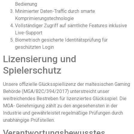
Bedienung
Minimierter Daten-Traffic durch smarte
Komprimierungstechnologie
Vollständiger Zugriff auf sämtliche Features inklusive
Live-Support
Biometrisch gesicherte Identitätsprüfung für
geschützten Login
Lizensierung und
Spielerschutz
Unsere offizielle Glücksspiellizenz der maltesischen Gaming
Behörde (MGA/B2C/394/2017) unterstreicht unser
weitreichendes Bestreben für lizenziertes Glücksspiel. Die
MGA- Genehmigung zählt zu den angesehensten in der
Industrie und gewährleistet regelmäßige Prüfungen durch
unabhängige Prüfstellen.
Verantwortungsbewusstes