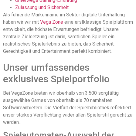
Unterwegs Gaming-Erfahrung
Zulassung und Sicherheit
Als führende Markenname im Sektor digitale Unterhaltung
haben wir wir mit
Vega Zone
eine erstklassige Spielplattform
entwickelt, die höchste Erwartungen befriedigt. Unsere
zentrale Zielsetzung ist darin, sämtlichen Spieler ein
realistisches Spielerlebnis zu bieten, das Sicherheit,
Gerechtigkeit und Entertainment perfekt kombiniert.
Unser umfassendes
exklusives Spielportfolio
Bei VegaZone bieten wir oberhalb von 3.500 sorgfältig
ausgewählte Games von oberhalb als 70 namhaften
Softwareanbietern. Die Vielfalt der Spielbibliothek reflektiert
unser starkes Verpflichtung wider allen Spielerstil gerecht zu
werden..
Spielautomaten-Auswahl der