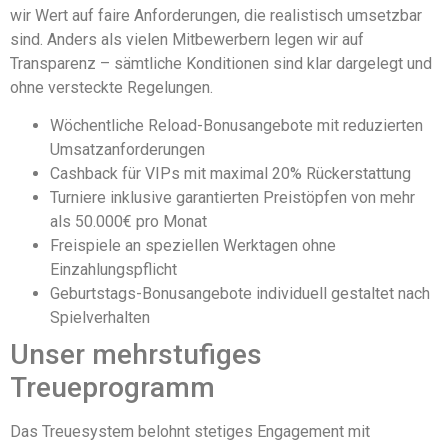
wir Wert auf faire Anforderungen, die realistisch umsetzbar
sind. Anders als vielen Mitbewerbern legen wir auf
Transparenz – sämtliche Konditionen sind klar dargelegt und
ohne versteckte Regelungen.
Wöchentliche Reload-Bonusangebote mit reduzierten
Umsatzanforderungen
Cashback für VIPs mit maximal 20% Rückerstattung
Turniere inklusive garantierten Preistöpfen von mehr
als 50.000€ pro Monat
Freispiele an speziellen Werktagen ohne
Einzahlungspflicht
Geburtstags-Bonusangebote individuell gestaltet nach
Spielverhalten
Unser mehrstufiges
Treueprogramm
Das Treuesystem belohnt stetiges Engagement mit