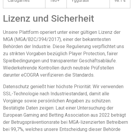
Cardgames
180+
Yggdrasil
98.1%
Lizenz und Sicherheit
Unsere Plattform operiert unter einer gültigen Lizenz der
MGA (MGA/B2C/394/2017), einer der bekanntesten
Behörden der Industrie. Diese Regulierung verpflichtet uns
zu strikten Vorgaben bezüglich Player Protection, fairer
Spielbedingungen und transparenter Geschäftsabläufe.
Wiederkehrende Kontrollen durch neutrale Prüfstellen
darunter eCOGRA verifizieren die Standards.
Datenschutz genießt hier höchste Priorität. Wir verwenden
SSL-Technologie nach Industriestandard, damit alle
Vorgänge sowie persönlichen Angaben zu schützen.
Bestätigte Daten zeigen: Laut einer Untersuchung der
European Gaming and Betting Association aus 2022 beträgt
der Betrugspräventionsrate bei MGA-lizenzierten Betreibern
bei 99,7%, welches unsere Entscheidung dieser Behörde