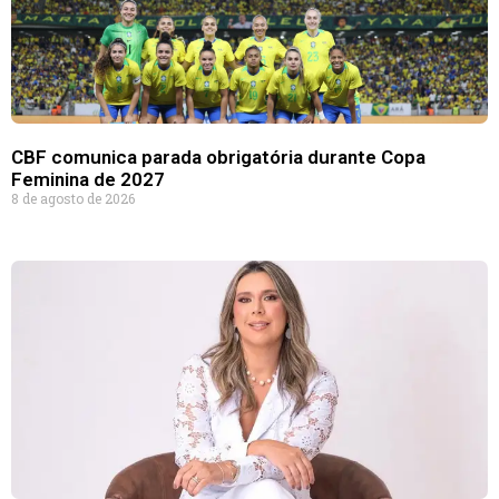
CBF comunica parada obrigatória durante Copa
Feminina de 2027
8 de agosto de 2026