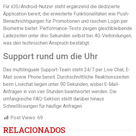
Für iOS/Android-Nutzer steht ergänzend die dedizierte
Application bereit, die erweiterte Funktionalitäten wie Push-
Benachrichtigungen für Promotionen und raschen Login per
Biometrie bietet. Performance-Tests zeigen gleichbleibende
Ladezeiten unter drei Sekunden selbst bei 4G-Verbindungen,
was den technischen Anspruch bestätigt.
Support rund um die Uhr
Das multilinguale Support-Team steht 24/7 per Live Chat, E-
Mail sowie Phone bereit. Durchschnittliche Reaktionszeiten
beim Livechat liegen unter 90 Sekunden, wobei E-Mail-
Anfragen in von vier Stunden beantwortet werden. Die
umfangreiche FAQ-Sektion stellt darüber hinaus
Schnelllösungen für häufige Anfragen.
Post Views:
69
RELACIONADOS