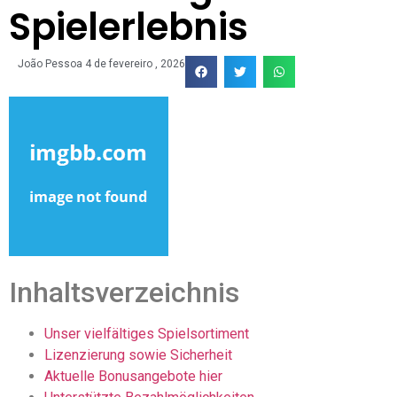
Spielerlebnis
João Pessoa
4 de fevereiro , 2026
Inhaltsverzeichnis
Unser vielfältiges Spielsortiment
Lizenzierung sowie Sicherheit
Aktuelle Bonusangebote hier