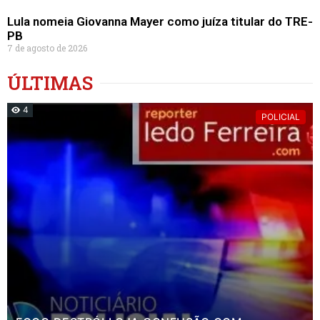
Lula nomeia Giovanna Mayer como juíza titular do TRE-
PB
7 de agosto de 2026
ÚLTIMAS
4
POLICIAL