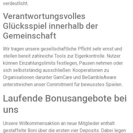
verdeutlicht.
Verantwortungsvolles
Glücksspiel innerhalb der
Gemeinschaft
Wir tragen unsere gesellschaftliche Pflicht sehr ernst und
stellen bereit zahlreiche Tools zur Eigenkontrolle. Nutzer
können Einzahlungslimits festlegen, Pausen nehmen oder
sich selbstständig ausschließen. Kooperationen zu
Organisationen darunter GamCare und BeGambleAware
unterstreichen unser Commitment für bewusstes Spielen.
Laufende Bonusangebote bei
uns
Unsere Willkommensaktion an neue Mitglieder enthält
gestaffelte Boni über die ersten vier Deposits. Dabei legen