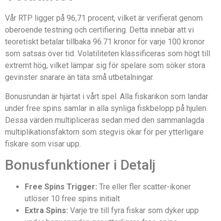
Vår RTP ligger på 96,71 procent, vilket är verifierat genom
oberoende testning och certifiering. Detta innebär att vi
teoretiskt betalar tillbaka 96.71 kronor för varje 100 kronor
som satsas över tid. Volatiliteten klassificeras som högt till
extremt hög, vilket lämpar sig för spelare som söker stora
gevinster snarare än täta små utbetalningar.
Bonusrundan är hjärtat i vårt spel. Alla fiskarikon som landar
under free spins samlar in alla synliga fiskbelopp på hjulen.
Dessa värden multipliceras sedan med den sammanlagda
multiplikationsfaktorn som stegvis ökar för per ytterligare
fiskare som visar upp.
Bonusfunktioner i Detalj
Free Spins Trigger:
Tre eller fler scatter-ikoner
utlöser 10 free spins initialt
Extra Spins:
Varje tre till fyra fiskar som dyker upp