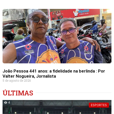
João Pessoa 441 anos: a fidelidade na berlinda : Por
Valter Nogueira, Jornalista
5 de agosto de 2026
ÚLTIMAS
4
ESPORTES