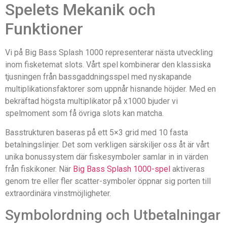
Spelets Mekanik och
Funktioner
Vi på Big Bass Splash 1000 representerar nästa utveckling
inom fisketemat slots. Vårt spel kombinerar den klassiska
tjusningen från bassgaddningsspel med nyskapande
multiplikationsfaktorer som uppnår hisnande höjder. Med en
bekräftad högsta multiplikator på x1000 bjuder vi
spelmoment som få övriga slots kan matcha.
Basstrukturen baseras på ett 5×3 grid med 10 fasta
betalningslinjer. Det som verkligen särskiljer oss åt är vårt
unika bonussystem där fiskesymboler samlar in in värden
från fiskikoner. När
Big Bass Splash 1000-spel
aktiveras
genom tre eller fler scatter-symboler öppnar sig porten till
extraordinära vinstmöjligheter.
Symbolordning och Utbetalningar