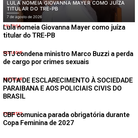
LULA NOMEIA GIOVANNA MAYER COMO JUÍZA
TITULAR DO TRE-PB
7 de agosto de 2026
Lula nomeia Giovanna Mayer como juíza
POLÍTICA
titular do TRE-PB
STJ condena ministro Marco Buzzi a perda
DESTAQUE
de cargo por crimes sexuais
NOTA DE ESCLARECIMENTO À SOCIEDADE
DESTAQUE
PARAIBANA E AOS POLICIAIS CIVIS DO
BRASIL
CBF comunica parada obrigatória durante
ESPORTES
Copa Feminina de 2027