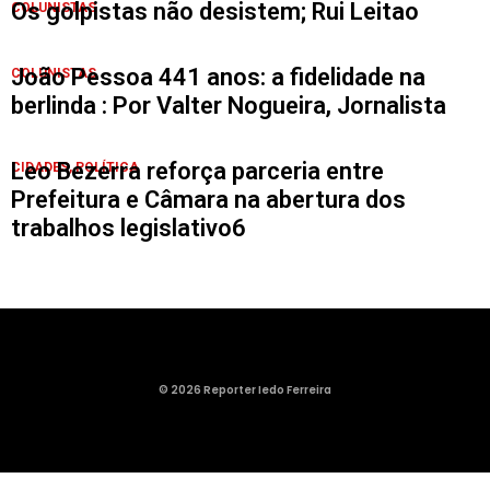
Os golpistas não desistem; Rui Leitao
COLUNISTAS
João Pessoa 441 anos: a fidelidade na
COLUNISTAS
berlinda : Por Valter Nogueira, Jornalista
Leo Bezerra reforça parceria entre
CIDADES
,
POLÍTICA
Prefeitura e Câmara na abertura dos
trabalhos legislativo6
© 2026 Reporter Iedo Ferreira