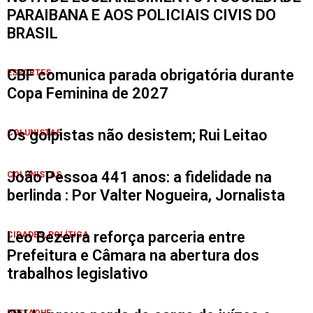
PARAIBANA E AOS POLICIAIS CIVIS DO
BRASIL
CBF comunica parada obrigatória durante
ESPORTES
Copa Feminina de 2027
Os golpistas não desistem; Rui Leitao
COLUNISTAS
João Pessoa 441 anos: a fidelidade na
COLUNISTAS
berlinda : Por Valter Nogueira, Jornalista
Leo Bezerra reforça parceria entre
CIDADES
,
POLÍTICA
Prefeitura e Câmara na abertura dos
trabalhos legislativo