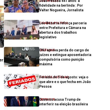
João Pessoa 441 anos: a
COLUNISTAS
fidelidade na berlinda : Por
Valter Nogueira, Jornalista
Leo Bezerra reforça parceria
CIDADES
,
POLÍTICA
entre Prefeitura e Câmara na
abertura dos trabalhos
legislativo
CNJ aprova perda do cargo de
DESTAQUE
juízes e extingue aposentadoria
er
compulsória como punição
máxima
Feriado de 5 de agosto: veja o
CIDADES
,
NOTÍCIAS
que abre e o que fecha em João
Pessoa
Governo acusa Trump de
DESTAQUE
interferir na eleição brasileira