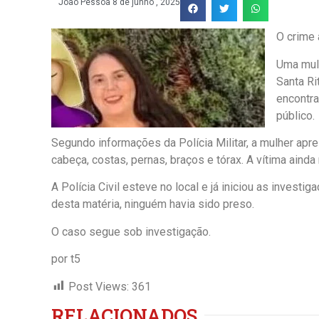
João Pessoa
8 de junho , 2025
O crime 
Uma mulh
Santa Ri
encontr
público.
Segundo informações da Polícia Militar, a mulher apr
cabeça, costas, pernas, braços e tórax. A vítima ainda
A Polícia Civil esteve no local e já iniciou as investi
desta matéria, ninguém havia sido preso.
O caso segue sob investigação.
por t5
Post Views:
361
RELACIONADOS