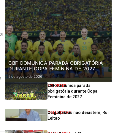
oi
CBF COMUNICA PARADA OBRIGATÓRIA
DURANTE COPA FEMININA DE 2027
5 de agosto de 2026
o
CBF comunica parada
ESPORTES
obrigatória durante Copa
Feminina de 2027
Os golpistas não desistem; Rui
COLUNISTAS
Leitao