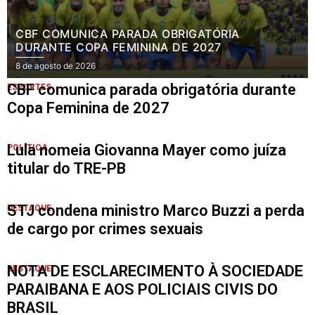
CBF COMUNICA PARADA OBRIGATÓRIA
DURANTE COPA FEMININA DE 2027
8 de agosto de 2026
CBF comunica parada obrigatória durante
ESPORTES
Copa Feminina de 2027
Lula nomeia Giovanna Mayer como juíza
POLÍTICA
titular do TRE-PB
STJ condena ministro Marco Buzzi a perda
DESTAQUE
de cargo por crimes sexuais
NOTA DE ESCLARECIMENTO À SOCIEDADE
DESTAQUE
PARAIBANA E AOS POLICIAIS CIVIS DO
BRASIL