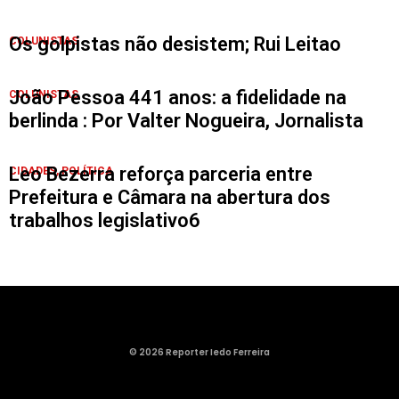
Os golpistas não desistem; Rui Leitao
COLUNISTAS
João Pessoa 441 anos: a fidelidade na
COLUNISTAS
berlinda : Por Valter Nogueira, Jornalista
Leo Bezerra reforça parceria entre
CIDADES
,
POLÍTICA
Prefeitura e Câmara na abertura dos
trabalhos legislativo6
© 2026 Reporter Iedo Ferreira