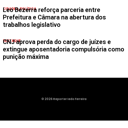
Leo Bezerra reforça parceria entre
CIDADES
,
POLÍTICA
Prefeitura e Câmara na abertura dos
trabalhos legislativo
CNJ aprova perda do cargo de juízes e
DESTAQUE
extingue aposentadoria compulsória como
punição máxima
© 2026 Reporter Iedo Ferreira