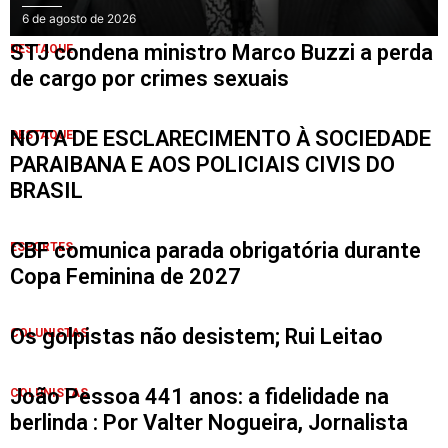
6 de agosto de 2026
STJ condena ministro Marco Buzzi a perda
DESTAQUE
de cargo por crimes sexuais
NOTA DE ESCLARECIMENTO À SOCIEDADE
DESTAQUE
PARAIBANA E AOS POLICIAIS CIVIS DO
BRASIL
CBF comunica parada obrigatória durante
ESPORTES
Copa Feminina de 2027
Os golpistas não desistem; Rui Leitao
COLUNISTAS
João Pessoa 441 anos: a fidelidade na
COLUNISTAS
berlinda : Por Valter Nogueira, Jornalista