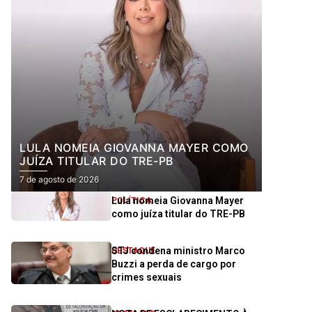
LULA NOMEIA GIOVANNA MAYER COMO
JUÍZA TITULAR DO TRE-PB
7 de agosto de 2026
Lula nomeia Giovanna Mayer
POLÍTICA
como juíza titular do TRE-PB
STJ condena ministro Marco
DESTAQUE
Buzzi a perda de cargo por
crimes sexuais