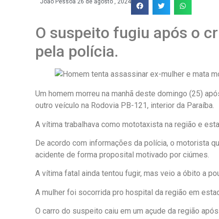
João Pessoa
26 de agosto , 2024
O suspeito fugiu após o cr
pela polícia.
Um homem morreu na manhã deste domingo (25) após 
outro veículo na Rodovia PB-121, interior da Paraíba.
A vítima trabalhava como mototaxista na região e es
De acordo com informações da polícia, o motorista q
acidente de forma proposital motivado por ciúmes.
A vítima fatal ainda tentou fugir, mas veio a óbito a p
A mulher foi socorrida pro hospital da região em esta
O carro do suspeito caiu em um açude da região após 