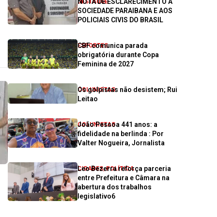
NOTA DE ESCLARECIMENTO À
DESTAQUE
SOCIEDADE PARAIBANA E AOS
POLICIAIS CIVIS DO BRASIL
CBF comunica parada
ESPORTES
obrigatória durante Copa
Feminina de 2027
Os golpistas não desistem; Rui
COLUNISTAS
Leitao
João Pessoa 441 anos: a
COLUNISTAS
fidelidade na berlinda : Por
Valter Nogueira, Jornalista
Leo Bezerra reforça parceria
CIDADES
,
POLÍTICA
entre Prefeitura e Câmara na
abertura dos trabalhos
legislativo6