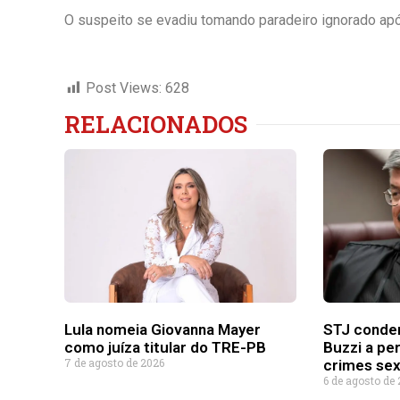
O suspeito se evadiu tomando paradeiro ignorado após 
Post Views:
628
RELACIONADOS
Lula nomeia Giovanna Mayer
STJ conde
como juíza titular do TRE-PB
Buzzi a pe
7 de agosto de 2026
crimes sex
6 de agosto de