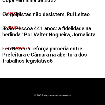
Copa Feminina de 2027
Os golpistas não desistem; Rui Leitao
COLUNISTAS
João Pessoa 441 anos: a fidelidade na
COLUNISTAS
berlinda : Por Valter Nogueira, Jornalista
Leo Bezerra reforça parceria entre
CIDADES
,
POLÍTICA
Prefeitura e Câmara na abertura dos
trabalhos legislativo6
© 2026 Reporter Iedo Ferreira