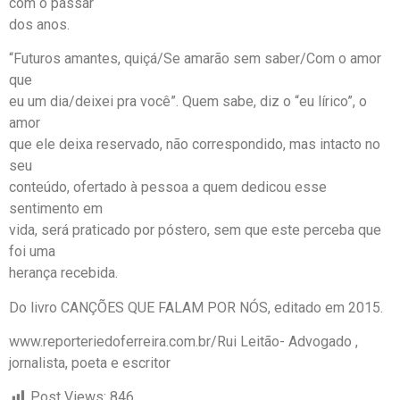
com o passar
dos anos.
“Futuros amantes, quiçá/Se amarão sem saber/Com o amor
que
eu um dia/deixei pra você”. Quem sabe, diz o “eu lírico”, o
amor
que ele deixa reservado, não correspondido, mas intacto no
seu
conteúdo, ofertado à pessoa a quem dedicou esse
sentimento em
vida, será praticado por póstero, sem que este perceba que
foi uma
herança recebida.
Do livro CANÇÕES QUE FALAM POR NÓS, editado em 2015.
www.reporteriedoferreira.com.br/Rui Leitão- Advogado ,
jornalista, poeta e escritor
Post Views:
846