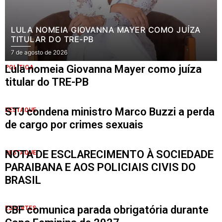
LULA NOMEIA GIOVANNA MAYER COMO JUÍZA
TITULAR DO TRE-PB
7 de agosto de 2026
Lula nomeia Giovanna Mayer como juíza
POLÍTICA
titular do TRE-PB
STJ condena ministro Marco Buzzi a perda
DESTAQUE
de cargo por crimes sexuais
NOTA DE ESCLARECIMENTO À SOCIEDADE
DESTAQUE
PARAIBANA E AOS POLICIAIS CIVIS DO
BRASIL
CBF comunica parada obrigatória durante
ESPORTES