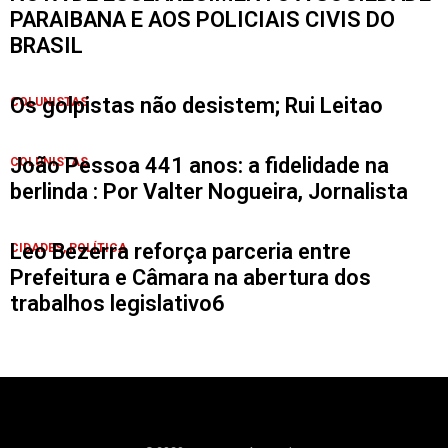
PARAIBANA E AOS POLICIAIS CIVIS DO
BRASIL
Os golpistas não desistem; Rui Leitao
COLUNISTAS
João Pessoa 441 anos: a fidelidade na
COLUNISTAS
berlinda : Por Valter Nogueira, Jornalista
Leo Bezerra reforça parceria entre
CIDADES
,
POLÍTICA
Prefeitura e Câmara na abertura dos
trabalhos legislativo6