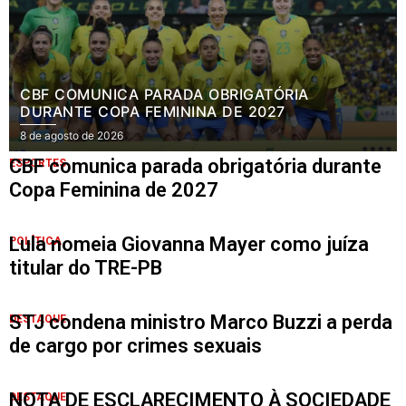
CBF COMUNICA PARADA OBRIGATÓRIA
DURANTE COPA FEMININA DE 2027
8 de agosto de 2026
CBF comunica parada obrigatória durante
ESPORTES
Copa Feminina de 2027
Lula nomeia Giovanna Mayer como juíza
POLÍTICA
titular do TRE-PB
STJ condena ministro Marco Buzzi a perda
DESTAQUE
de cargo por crimes sexuais
NOTA DE ESCLARECIMENTO À SOCIEDADE
DESTAQUE