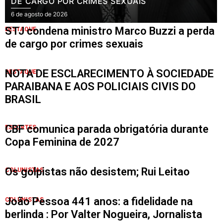
DE CARGO POR CRIMES SEXUAIS
6 de agosto de 2026
STJ condena ministro Marco Buzzi a perda
DESTAQUE
de cargo por crimes sexuais
NOTA DE ESCLARECIMENTO À SOCIEDADE
DESTAQUE
PARAIBANA E AOS POLICIAIS CIVIS DO
BRASIL
CBF comunica parada obrigatória durante
ESPORTES
Copa Feminina de 2027
Os golpistas não desistem; Rui Leitao
COLUNISTAS
João Pessoa 441 anos: a fidelidade na
COLUNISTAS
berlinda : Por Valter Nogueira, Jornalista