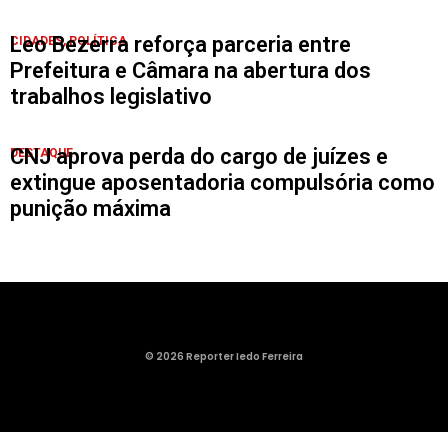
Leo Bezerra reforça parceria entre
CIDADES
,
POLÍTICA
Prefeitura e Câmara na abertura dos
trabalhos legislativo
CNJ aprova perda do cargo de juízes e
DESTAQUE
extingue aposentadoria compulsória como
punição máxima
© 2026 Reporter Iedo Ferreira