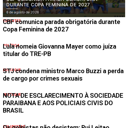
DURANTE COPA FEMININA DE 2027
8 de agosto de 2026
CBF comunica parada obrigatória durante
ESPORTES
Copa Feminina de 2027
Lula nomeia Giovanna Mayer como juíza
POLÍTICA
titular do TRE-PB
STJ condena ministro Marco Buzzi a perda
DESTAQUE
de cargo por crimes sexuais
NOTA DE ESCLARECIMENTO À SOCIEDADE
DESTAQUE
PARAIBANA E AOS POLICIAIS CIVIS DO
BRASIL
Os golpistas não desistem; Rui Leitao
COLUNISTAS