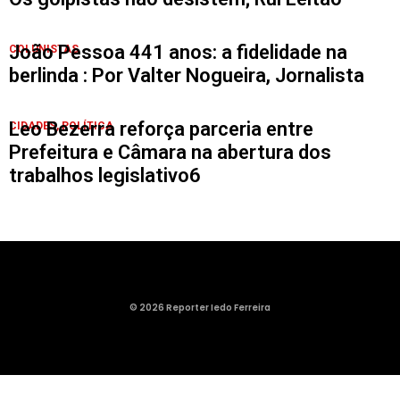
João Pessoa 441 anos: a fidelidade na
COLUNISTAS
berlinda : Por Valter Nogueira, Jornalista
Leo Bezerra reforça parceria entre
CIDADES
,
POLÍTICA
Prefeitura e Câmara na abertura dos
trabalhos legislativo6
© 2026 Reporter Iedo Ferreira