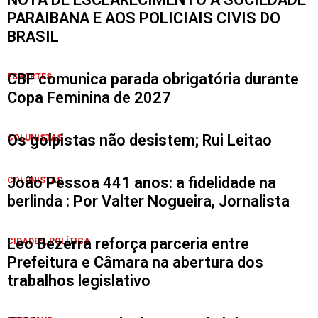
PARAIBANA E AOS POLICIAIS CIVIS DO
BRASIL
CBF comunica parada obrigatória durante
ESPORTES
Copa Feminina de 2027
Os golpistas não desistem; Rui Leitao
COLUNISTAS
João Pessoa 441 anos: a fidelidade na
COLUNISTAS
berlinda : Por Valter Nogueira, Jornalista
Leo Bezerra reforça parceria entre
CIDADES
,
POLÍTICA
Prefeitura e Câmara na abertura dos
trabalhos legislativo