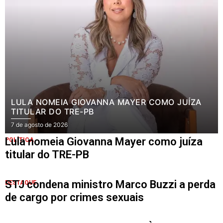
LULA NOMEIA GIOVANNA MAYER COMO JUÍZA
TITULAR DO TRE-PB
7 de agosto de 2026
Lula nomeia Giovanna Mayer como juíza
POLÍTICA
titular do TRE-PB
STJ condena ministro Marco Buzzi a perda
DESTAQUE
de cargo por crimes sexuais