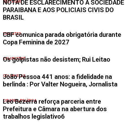
NOTA DE ESCLARECIMENTO À SOCIEDADE
DESTAQUE
PARAIBANA E AOS POLICIAIS CIVIS DO
BRASIL
CBF comunica parada obrigatória durante
ESPORTES
Copa Feminina de 2027
Os golpistas não desistem; Rui Leitao
COLUNISTAS
João Pessoa 441 anos: a fidelidade na
COLUNISTAS
berlinda : Por Valter Nogueira, Jornalista
Leo Bezerra reforça parceria entre
CIDADES
,
POLÍTICA
Prefeitura e Câmara na abertura dos
trabalhos legislativo6