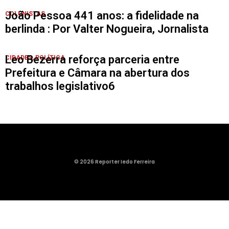
João Pessoa 441 anos: a fidelidade na
COLUNISTAS
berlinda : Por Valter Nogueira, Jornalista
Leo Bezerra reforça parceria entre
CIDADES
,
POLÍTICA
Prefeitura e Câmara na abertura dos
trabalhos legislativo6
© 2026 Reporter Iedo Ferreira