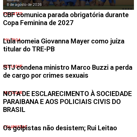
8 de agosto de 2026
CBF comunica parada obrigatória durante
ESPORTES
Copa Feminina de 2027
Lula nomeia Giovanna Mayer como juíza
POLÍTICA
titular do TRE-PB
STJ condena ministro Marco Buzzi a perda
DESTAQUE
de cargo por crimes sexuais
NOTA DE ESCLARECIMENTO À SOCIEDADE
DESTAQUE
PARAIBANA E AOS POLICIAIS CIVIS DO
BRASIL
Os golpistas não desistem; Rui Leitao
COLUNISTAS