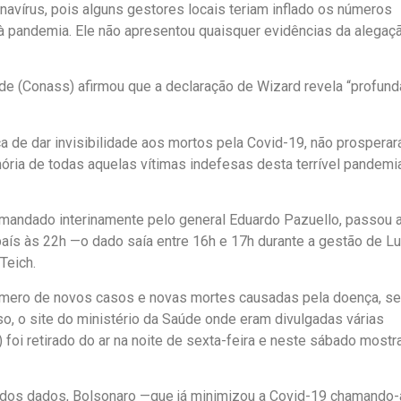
navírus, pois alguns gestores locais teriam inflado os números
à pandemia. Ele não apresentou quaisquer evidências da alegaç
de (Conass) afirmou que a declaração de Wizard revela “profund
ica de dar invisibilidade aos mortos pela Covid-19, não prosperará
mória de todas aquelas vítimas indefesas desta terrível pandemi
comandado interinamente pelo general Eduardo Pazuello, passou 
aís às 22h —o dado saía entre 16h e 17h durante a gestão de Lu
Teich.
úmero de novos casos e novas mortes causadas pela doença, s
sso, o site do ministério da Saúde onde eram divulgadas várias
 foi retirado do ar na noite de sexta-feira e neste sábado mostr
o dos dados, Bolsonaro —que já minimizou a Covid-19 chamando-