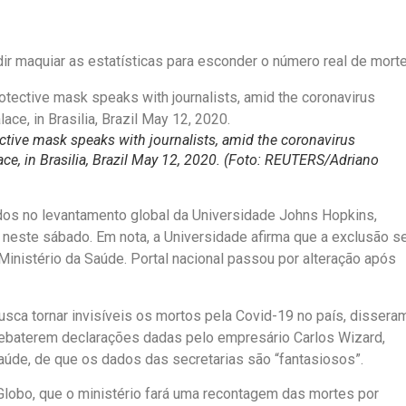
ir maquiar as estatísticas para esconder o número real de mort
ective mask speaks with journalists, amid the coronavirus
ace, in Brasilia, Brazil May 12, 2020. (Foto: REUTERS/Adriano
os no levantamento global da Universidade Johns Hopkins,
g neste sábado. Em nota, a Universidade afirma que a exclusão s
inistério da Saúde. Portal nacional passou por alteração após
sca tornar invisíveis os mortos pela Covid-19 no país, dissera
ebaterem declarações dadas pelo empresário Carlos Wizard,
Saúde, de que os dados das secretarias são “fantasiosos”.
Globo, que o ministério fará uma recontagem das mortes por