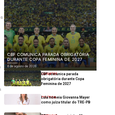
es
CBF COMUNICA PARADA OBRIGATÓRIA
DURANTE COPA FEMININA DE 2027
8 de agosto de 2026
e
CBF comunica parada
ESPORTES
obrigatória durante Copa
Feminina de 2027
m
Lula nomeia Giovanna Mayer
POLÍTICA
como juíza titular do TRE-PB