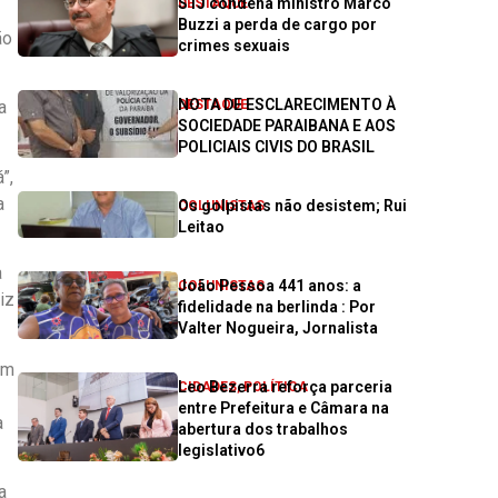
STJ condena ministro Marco
DESTAQUE
Buzzi a perda de cargo por
ão
crimes sexuais
NOTA DE ESCLARECIMENTO À
DESTAQUE
a
SOCIEDADE PARAIBANA E AOS
POLICIAIS CIVIS DO BRASIL
”,
a
Os golpistas não desistem; Rui
COLUNISTAS
Leitao
a
João Pessoa 441 anos: a
COLUNISTAS
iz
fidelidade na berlinda : Por
Valter Nogueira, Jornalista
em
Leo Bezerra reforça parceria
CIDADES
,
POLÍTICA
entre Prefeitura e Câmara na
a
abertura dos trabalhos
legislativo6
a