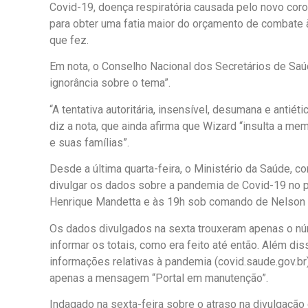
Covid-19, doença respiratória causada pelo novo coro
para obter uma fatia maior do orçamento de combate 
que fez.
Em nota, o Conselho Nacional dos Secretários de Saú
ignorância sobre o tema”.
“A tentativa autoritária, insensível, desumana e antiét
diz a nota, que ainda afirma que Wizard “insulta a me
e suas famílias”.
Desde a última quarta-feira, o Ministério da Saúde, 
divulgar os dados sobre a pandemia de Covid-19 no p
Henrique Mandetta e às 19h sob comando de Nelson 
Os dados divulgados na sexta trouxeram apenas o n
informar os totais, como era feito até então. Além di
informações relativas à pandemia (covid.saude.gov.br)
apenas a mensagem “Portal em manutenção”.
Indagado na sexta-feira sobre o atraso na divulgaçã