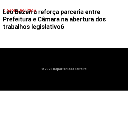
Leo Bezerra reforça parceria entre
CIDADES
,
POLÍTICA
Prefeitura e Câmara na abertura dos
trabalhos legislativo6
© 2026 Reporter Iedo Ferreira