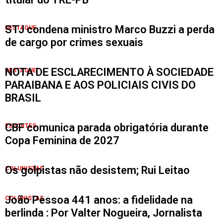
STJ condena ministro Marco Buzzi a perda
DESTAQUE
de cargo por crimes sexuais
NOTA DE ESCLARECIMENTO À SOCIEDADE
DESTAQUE
PARAIBANA E AOS POLICIAIS CIVIS DO
BRASIL
CBF comunica parada obrigatória durante
ESPORTES
Copa Feminina de 2027
Os golpistas não desistem; Rui Leitao
COLUNISTAS
João Pessoa 441 anos: a fidelidade na
COLUNISTAS
berlinda : Por Valter Nogueira, Jornalista