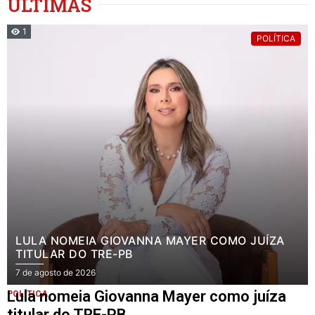
ÚLTIMAS
1
POLÍTICA
LULA NOMEIA GIOVANNA MAYER COMO JUÍZA
TITULAR DO TRE-PB
7 de agosto de 2026
Lula nomeia Giovanna Mayer como juíza
POLÍTICA
titular do TRE-PB