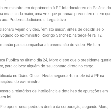
elo ex-ministro em depoimento à PF. Interlocutores do Palácio do
ma crise ainda maior, uma vez que pessoas presentes dizem que
as aos Poderes Judiciário e Legislativo.
lsonaro vejam o vídeo, “em ato único”, antes de decidir se o
vogado do ex-ministro, Rodrigo Sánchez, na terça-feira, 12.
demissão para acompanhar a transmissão do vídeo. Ele tem
ça Pública no último dia 24, Moro disse que o presidente queri
ixo, para colocar alguém de seu contato direto no cargo.
icada no Diário Oficial. Nesta segunda-feira, ele irá à PF na
usações do ex-ministro.
sonaro a relatórios de inteligência e detalhes de apurações em
em lei.
PF e operar seus pedidos dentro da corporação, segundo Moro,