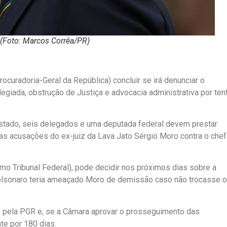
 (Foto: Marcos Corrêa/PR)
curadoria-Geral da República) concluir se irá denunciar o
legiada, obstrução de Justiça e advocacia administrativa por ten
e Estado, seis delegados e uma deputada federal devem prestar
das acusações do ex-juiz da Lava Jato Sérgio Moro contra o che
o Tribunal Federal), pode decidir nos próximos dias sobre a
Bolsonaro teria ameaçado Moro de demissão caso não trocasse o
o pela PGR e, se a Câmara aprovar o prosseguimento das
te por 180 dias.