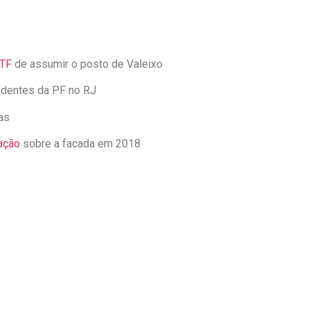
TF
de assumir o posto de Valeixo
ndentes da PF no RJ
as
ação
sobre a facada em 2018