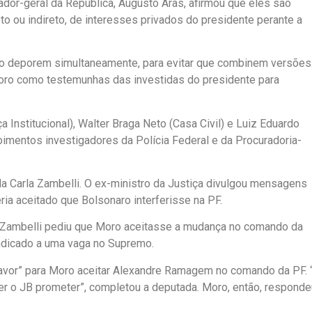
dor-geral da República, Augusto Aras, afirmou que eles são
eto ou indireto, de interesses privados do presidente perante a
erno deporem simultaneamente, para evitar que combinem versões
oro como testemunhas das investidas do presidente para
Institucional), Walter Braga Neto (Casa Civil) e Luiz Eduardo
imentos investigadores da Polícia Federal e da Procuradoria-
tada Carla Zambelli. O ex-ministro da Justiça divulgou mensagens
ia aceitado que Bolsonaro interferisse na PF.
 Zambelli pediu que Moro aceitasse a mudança no comando da
ndicado a uma vaga no Supremo.
avor” para Moro aceitar Alexandre Ramagem no comando da PF. 
r o JB prometer”, completou a deputada. Moro, então, responde