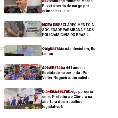
STJ condena ministro Marco
DESTAQUE
Buzzi a perda de cargo por
crimes sexuais
NOTA DE ESCLARECIMENTO À
DESTAQUE
SOCIEDADE PARAIBANA E AOS
POLICIAIS CIVIS DO BRASIL
tar
Os golpistas não desistem; Rui
COLUNISTAS
Leitao
João Pessoa 441 anos: a
COLUNISTAS
fe
fidelidade na berlinda : Por
Valter Nogueira, Jornalista
Leo Bezerra reforça parceria
CIDADES
,
POLÍTICA
entre Prefeitura e Câmara na
abertura dos trabalhos
legislativo6