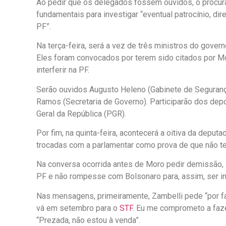
Ao pedir que os delegados fossem ouvidos, o procura
fundamentais para investigar “eventual patrocínio, dir
PF”.
Na terça-feira, será a vez de três ministros do gov
Eles foram convocados por terem sido citados por M
interferir na PF.
Serão ouvidos Augusto Heleno (Gabinete de Segurança 
Ramos (Secretaria de Governo). Participarão dos depo
Geral da República (PGR).
Por fim, na quinta-feira, acontecerá a oitiva da depu
trocadas com a parlamentar como prova de que não ter
Na conversa ocorrida antes de Moro pedir demissão,
PF e não rompesse com Bolsonaro para, assim, ser i
Nas mensagens, primeiramente, Zambelli pede “por f
vá em setembro para o
STF
. Eu me comprometo a faze
“Prezada, não estou à venda”.