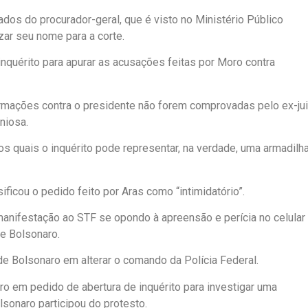
ados do procurador-geral, que é visto no Ministério Público
ar seu nome para a corte.
 inquérito para apurar as acusações feitas por Moro contra
afirmações contra o presidente não forem comprovadas pelo ex-jui
niosa.
os quais o inquérito pode representar, na verdade, uma armadilh
ificou o pedido feito por Aras como “intimidatório”.
manifestação ao STF se opondo à apreensão e perícia no celular
de Bolsonaro.
e Bolsonaro em alterar o comando da Polícia Federal.
ro em pedido de abertura de inquérito para investigar uma
sonaro participou do protesto.