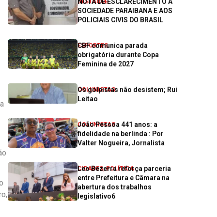
NOTA DE ESCLARECIMENTO À
DESTAQUE
SOCIEDADE PARAIBANA E AOS
POLICIAIS CIVIS DO BRASIL
CBF comunica parada
ESPORTES
obrigatória durante Copa
Feminina de 2027
Os golpistas não desistem; Rui
COLUNISTAS
Leitao
ra
João Pessoa 441 anos: a
COLUNISTAS
fidelidade na berlinda : Por
Valter Nogueira, Jornalista
ão
Leo Bezerra reforça parceria
CIDADES
,
POLÍTICA
entre Prefeitura e Câmara na
o
abertura dos trabalhos
ro,
legislativo6