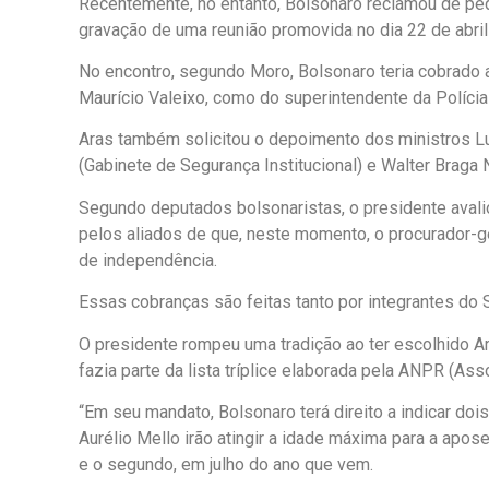
Recentemente, no entanto, Bolsonaro reclamou de ped
gravação de uma reunião promovida no dia 22 de abril 
No encontro, segundo Moro, Bolsonaro teria cobrado a 
Maurício Valeixo, como do superintendente da Polícia
Aras também solicitou o depoimento dos ministros L
(Gabinete de Segurança Institucional) e Walter Braga N
Segundo deputados bolsonaristas, o presidente aval
pelos aliados de que, neste momento, o procurador-g
de independência.
Essas cobranças são feitas tanto por integrantes d
O presidente rompeu uma tradição ao ter escolhido A
fazia parte da lista tríplice elaborada pela ANPR (As
“Em seu mandato, Bolsonaro terá direito a indicar do
Aurélio Mello irão atingir a idade máxima para a apos
e o segundo, em julho do ano que vem.