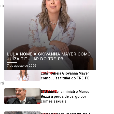
erá
LULA NOMEIA GIOVANNA MAYER COMO
JUÍZA TITULAR DO TRE-PB
7 de agosto de 2026
Lula nomeia Giovanna Mayer
POLÍTICA
como juíza titular do TRE-PB
erá
STJ condena ministro Marco
DESTAQUE
Buzzi a perda de cargo por
crimes sexuais