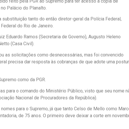
ido feito pela PGR ao Supremo para ter acesso a cópia de
no Palácio do Planalto.
substituição tanto do então diretor-geral da Polícia Federal,
 Federal do Rio de Janeiro.
uiz Eduardo Ramos (Secretaria de Governo), Augusto Heleno
etto (Casa Civil).
iou as solicitações como desnecessárias, mas foi convencido
eral precisa dar resposta às cobranças de que adote uma postu
o Supremo como da PGR.
ras para o comando do Ministério Público, visto que seu nome n
sociação Nacional de Procuradores da República).
is nomes para o Supremo, já que tanto Celso de Mello como Marc
entadoria, de 75 anos. O primeiro deve deixar a corte em novemb