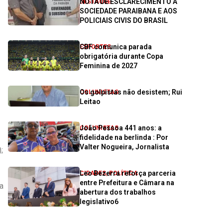
NOTA DE ESCLARECIMENTO À
DESTAQUE
SOCIEDADE PARAIBANA E AOS
POLICIAIS CIVIS DO BRASIL
CBF comunica parada
ESPORTES
obrigatória durante Copa
Feminina de 2027
Os golpistas não desistem; Rui
COLUNISTAS
Leitao
João Pessoa 441 anos: a
COLUNISTAS
fidelidade na berlinda : Por
Valter Nogueira, Jornalista
;
Leo Bezerra reforça parceria
CIDADES
,
POLÍTICA
entre Prefeitura e Câmara na
ca
abertura dos trabalhos
legislativo6