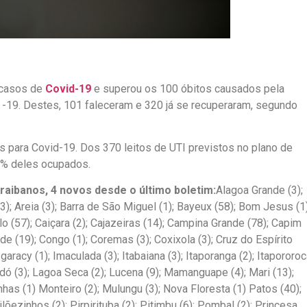
 casos de
Covid-19
e superou os 100 óbitos causados pela
 -19. Destes, 101 faleceram e 320 já se recuperaram, segundo
s para Covid-19. Dos 370 leitos de UTI previstos no plano de
51% deles ocupados.
aibanos, 4 novos desde o último boletim:
Alagoa Grande (3);
(3); Areia (3); Barra de São Miguel (1); Bayeux (58); Bom Jesus (1)
lo (57); Caiçara (2); Cajazeiras (14); Campina Grande (78); Capim
de (19); Congo (1); Coremas (3); Coxixola (3); Cruz do Espírito
garacy (1); Imaculada (3); Itabaiana (3); Itaporanga (2); Itapororo
dó (3); Lagoa Seca (2); Lucena (9); Mamanguape (4); Mari (13);
has (1) Monteiro (2); Mulungu (3); Nova Floresta (1) Patos (40);
ilõezinhos (2); Pirpirituba (2); Pitimbu (6); Pombal (2); Princesa