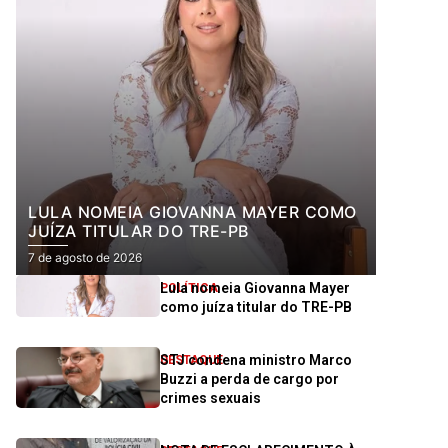
LULA NOMEIA GIOVANNA MAYER COMO
JUÍZA TITULAR DO TRE-PB
7 de agosto de 2026
Lula nomeia Giovanna Mayer
POLÍTICA
como juíza titular do TRE-PB
STJ condena ministro Marco
DESTAQUE
Buzzi a perda de cargo por
crimes sexuais