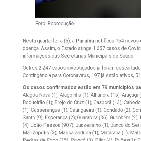
Foto: Reprodução
Nesta quarta-feira (6), a
Paraíba
notificou 164 novos
doença. Assim, o Estado atinge 1.657 casos de Covid
informações das Secretarias Municipais de Saúde.
Outros 2.247 casos investigados já foram descartado
Contingência para Coronavírus, 197 já estão ativos, 
Os casos confirmados estão em 79 municípios par
Alagoa Nova (1); Alagoinha (1); Alhandra (15); Araçagi 
Boqueirão (1); Brejo do Cruz (1); Caaporã (13); Cabede
(1); Casserengue (1); Catingueira (1); Condado (2); Con
Santo (9); Esperança (2); Guarabira (36); Gurinhém (2); I
(4); João Pessoa (907); Juazeirinho (1); Junco do Seri
Marizópolis (3); Massaranduba (1); Mataraca (1); Matin
Pedras de Fogo (15); Piancó (3); Pilar (4); Pilões(1); P