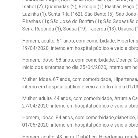
Isabel (2); Queimadas (2); Remígio (1) Riachão Poço (1
Luzinha (1); Santa Rita (162); São Bento (5); São Joã
Piranhas (1); São José do Bonfim (1); São Sebastião de
Serra Redonda (1); Sousa (19); Taperoá (13); Uirauna (
Homem, adulto, 51 anos, com comorbidade, Hipertenso
19/04/2020, interno em hospital público e veio a óbi
Homem, idoso, 68 anos, com comorbidade, Doença Card
inicio dos sintomas no dia 25/04/2020, interno em hos
Mulher, idosa, 67 anos, com comorbidade, Hipertensa,
interno em hospital público e veio a óbito no dia 01/
Mulher, adulta, 44 anos, com comorbidade, Arritmia C
27/04/2020, interno em hospital público e veio a óbi
Homem, idoso, 84 anos, com comorbidade,diabético, H
01/05/2020, interno em hospital público e veio a óbi
Homem, adulto, 43 anos, Diabético, Hipertenso, reside