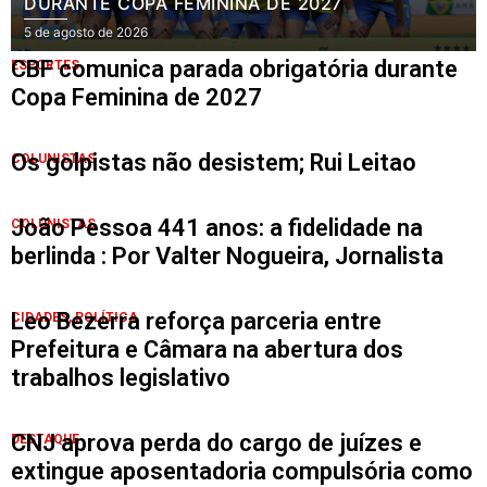
DURANTE COPA FEMININA DE 2027
5 de agosto de 2026
CBF comunica parada obrigatória durante
ESPORTES
Copa Feminina de 2027
Os golpistas não desistem; Rui Leitao
COLUNISTAS
João Pessoa 441 anos: a fidelidade na
COLUNISTAS
berlinda : Por Valter Nogueira, Jornalista
Leo Bezerra reforça parceria entre
CIDADES
,
POLÍTICA
Prefeitura e Câmara na abertura dos
trabalhos legislativo
CNJ aprova perda do cargo de juízes e
DESTAQUE
extingue aposentadoria compulsória como