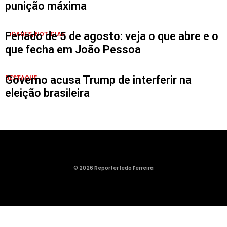
punição máxima
Feriado de 5 de agosto: veja o que abre e o
CIDADES
,
NOTÍCIAS
que fecha em João Pessoa
Governo acusa Trump de interferir na
DESTAQUE
eleição brasileira
© 2026 Reporter Iedo Ferreira