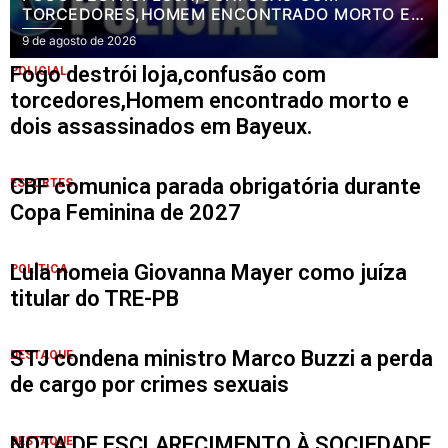
TORCEDORES,HOMEM ENCONTRADO MORTO E
DOIS ASSASSINADOS EM BAYEUX.
9 de agosto de 2026
Fogo destrói loja,confusão com
POLICIAL
torcedores,Homem encontrado morto e
dois assassinados em Bayeux.
CBF comunica parada obrigatória durante
ESPORTES
Copa Feminina de 2027
Lula nomeia Giovanna Mayer como juíza
POLÍTICA
titular do TRE-PB
STJ condena ministro Marco Buzzi a perda
DESTAQUE
de cargo por crimes sexuais
NOTA DE ESCLARECIMENTO À SOCIEDADE
DESTAQUE