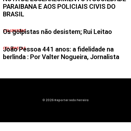
PARAIBANA E AOS POLICIAIS CIVIS DO
BRASIL
Os golpistas não desistem; Rui Leitao
COLUNISTAS
João Pessoa 441 anos: a fidelidade na
COLUNISTAS
berlinda : Por Valter Nogueira, Jornalista
© 2026 Reporter Iedo Ferreira