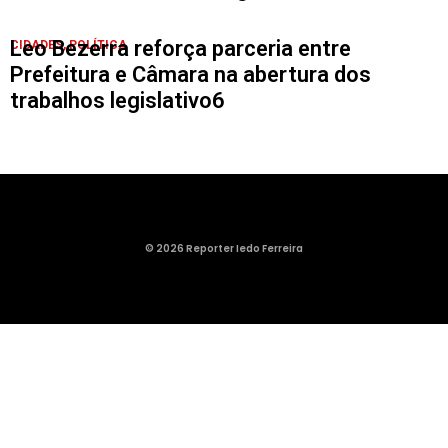
Leo Bezerra reforça parceria entre
CIDADES
,
POLÍTICA
Prefeitura e Câmara na abertura dos
trabalhos legislativo6
© 2026 Reporter Iedo Ferreira