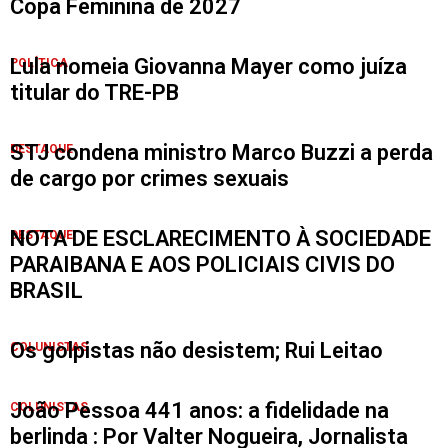
Copa Feminina de 2027
Lula nomeia Giovanna Mayer como juíza
POLÍTICA
titular do TRE-PB
STJ condena ministro Marco Buzzi a perda
DESTAQUE
de cargo por crimes sexuais
NOTA DE ESCLARECIMENTO À SOCIEDADE
DESTAQUE
PARAIBANA E AOS POLICIAIS CIVIS DO
BRASIL
Os golpistas não desistem; Rui Leitao
COLUNISTAS
João Pessoa 441 anos: a fidelidade na
COLUNISTAS
berlinda : Por Valter Nogueira, Jornalista