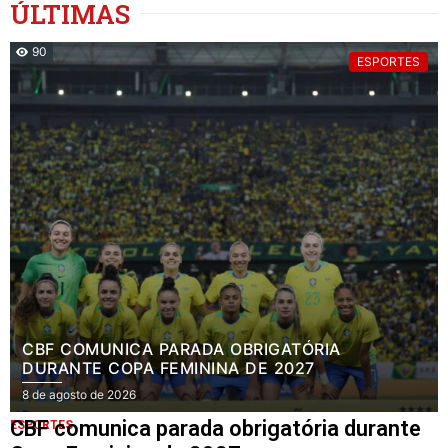
ÚLTIMAS
90
ESPORTES
CBF COMUNICA PARADA OBRIGATÓRIA
DURANTE COPA FEMININA DE 2027
8 de agosto de 2026
CBF comunica parada obrigatória durante
ESPORTES