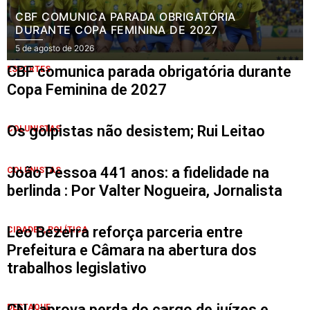
CBF COMUNICA PARADA OBRIGATÓRIA
DURANTE COPA FEMININA DE 2027
5 de agosto de 2026
CBF comunica parada obrigatória durante
ESPORTES
Copa Feminina de 2027
Os golpistas não desistem; Rui Leitao
COLUNISTAS
João Pessoa 441 anos: a fidelidade na
COLUNISTAS
berlinda : Por Valter Nogueira, Jornalista
Leo Bezerra reforça parceria entre
CIDADES
,
POLÍTICA
Prefeitura e Câmara na abertura dos
trabalhos legislativo
CNJ aprova perda do cargo de juízes e
DESTAQUE