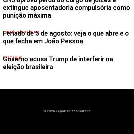
extingue aposentadoria compulsória como
punição máxima
Feriado de 5 de agosto: veja o que abre e o
CIDADES
,
NOTÍCIAS
que fecha em João Pessoa
Governo acusa Trump de interferir na
DESTAQUE
eleição brasileira
© 2026 Reporter Iedo Ferreira