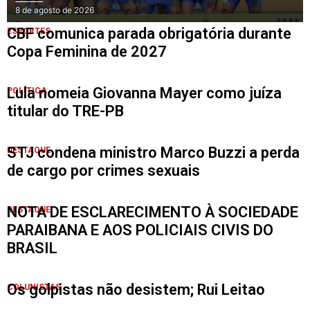
8 de agosto de 2026
CBF comunica parada obrigatória durante
ESPORTES
Copa Feminina de 2027
Lula nomeia Giovanna Mayer como juíza
POLÍTICA
titular do TRE-PB
STJ condena ministro Marco Buzzi a perda
DESTAQUE
de cargo por crimes sexuais
NOTA DE ESCLARECIMENTO À SOCIEDADE
DESTAQUE
PARAIBANA E AOS POLICIAIS CIVIS DO
BRASIL
Os golpistas não desistem; Rui Leitao
COLUNISTAS