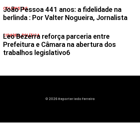
João Pessoa 441 anos: a fidelidade na
COLUNISTAS
berlinda : Por Valter Nogueira, Jornalista
Leo Bezerra reforça parceria entre
CIDADES
,
POLÍTICA
Prefeitura e Câmara na abertura dos
trabalhos legislativo6
© 2026 Reporter Iedo Ferreira