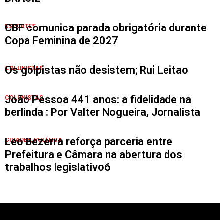
CBF comunica parada obrigatória durante
ESPORTES
Copa Feminina de 2027
Os golpistas não desistem; Rui Leitao
COLUNISTAS
João Pessoa 441 anos: a fidelidade na
COLUNISTAS
berlinda : Por Valter Nogueira, Jornalista
Leo Bezerra reforça parceria entre
CIDADES
,
POLÍTICA
Prefeitura e Câmara na abertura dos
trabalhos legislativo6