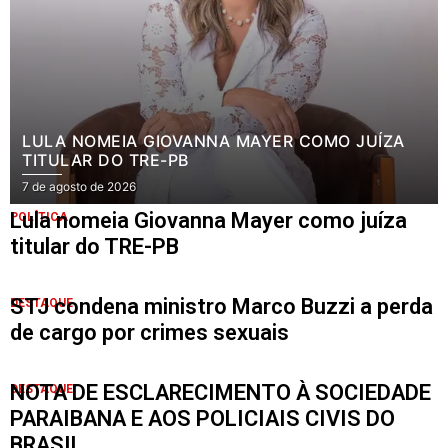
LULA NOMEIA GIOVANNA MAYER COMO JUÍZA
TITULAR DO TRE-PB
7 de agosto de 2026
Lula nomeia Giovanna Mayer como juíza
POLÍTICA
titular do TRE-PB
STJ condena ministro Marco Buzzi a perda
DESTAQUE
de cargo por crimes sexuais
NOTA DE ESCLARECIMENTO À SOCIEDADE
DESTAQUE
PARAIBANA E AOS POLICIAIS CIVIS DO
BRASIL