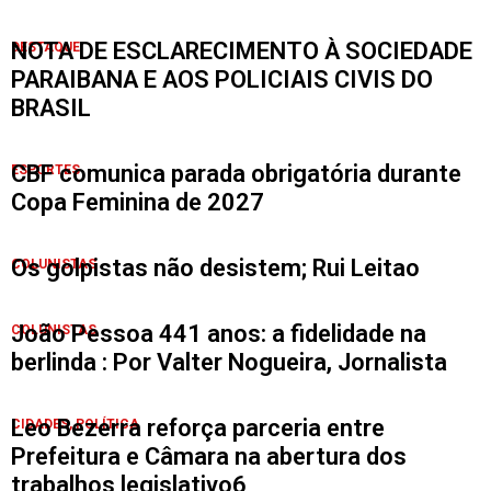
NOTA DE ESCLARECIMENTO À SOCIEDADE
DESTAQUE
PARAIBANA E AOS POLICIAIS CIVIS DO
BRASIL
CBF comunica parada obrigatória durante
ESPORTES
Copa Feminina de 2027
Os golpistas não desistem; Rui Leitao
COLUNISTAS
João Pessoa 441 anos: a fidelidade na
COLUNISTAS
berlinda : Por Valter Nogueira, Jornalista
Leo Bezerra reforça parceria entre
CIDADES
,
POLÍTICA
Prefeitura e Câmara na abertura dos
trabalhos legislativo6