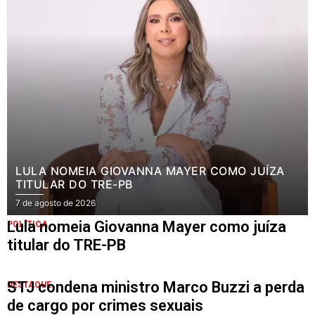
LULA NOMEIA GIOVANNA MAYER COMO JUÍZA
TITULAR DO TRE-PB
7 de agosto de 2026
Lula nomeia Giovanna Mayer como juíza
POLÍTICA
titular do TRE-PB
STJ condena ministro Marco Buzzi a perda
DESTAQUE
de cargo por crimes sexuais