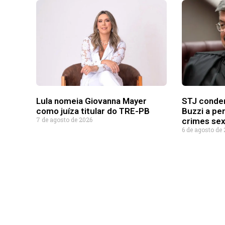
Lula nomeia Giovanna Mayer
STJ conde
como juíza titular do TRE-PB
Buzzi a pe
7 de agosto de 2026
crimes sex
6 de agosto de