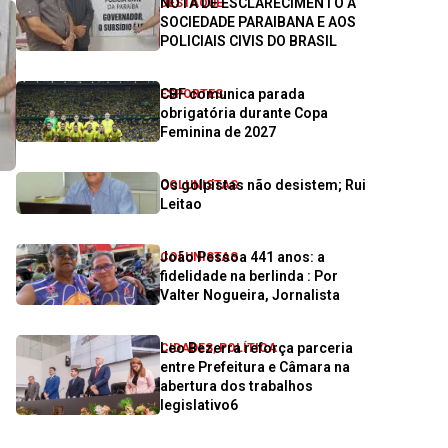
NOTA DE ESCLARECIMENTO À
DESTAQUE
SOCIEDADE PARAIBANA E AOS
POLICIAIS CIVIS DO BRASIL
CBF comunica parada
ESPORTES
obrigatória durante Copa
Feminina de 2027
Os golpistas não desistem; Rui
COLUNISTAS
Leitao
João Pessoa 441 anos: a
COLUNISTAS
fidelidade na berlinda : Por
Valter Nogueira, Jornalista
Leo Bezerra reforça parceria
CIDADES
,
POLÍTICA
entre Prefeitura e Câmara na
abertura dos trabalhos
legislativo6