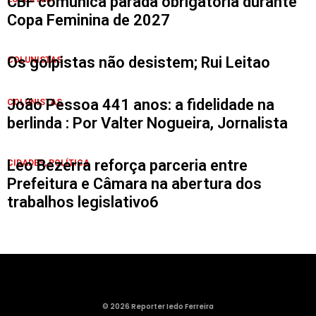
CBF comunica parada obrigatória durante
Copa Feminina de 2027
Os golpistas não desistem; Rui Leitao
COLUNISTAS
João Pessoa 441 anos: a fidelidade na
COLUNISTAS
berlinda : Por Valter Nogueira, Jornalista
Leo Bezerra reforça parceria entre
CIDADES
,
POLÍTICA
Prefeitura e Câmara na abertura dos
trabalhos legislativo6
© 2026 Reporter Iedo Ferreira