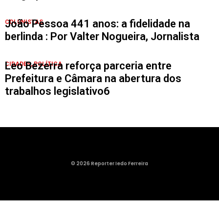
João Pessoa 441 anos: a fidelidade na
COLUNISTAS
berlinda : Por Valter Nogueira, Jornalista
Leo Bezerra reforça parceria entre
CIDADES
,
POLÍTICA
Prefeitura e Câmara na abertura dos
trabalhos legislativo6
© 2026 Reporter Iedo Ferreira