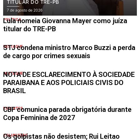
TITULAR DO TRE-PB
7 de agosto de 2026
Lula nomeia Giovanna Mayer como juíza
POLÍTICA
titular do TRE-PB
STJ condena ministro Marco Buzzi a perda
DESTAQUE
de cargo por crimes sexuais
NOTA DE ESCLARECIMENTO À SOCIEDADE
DESTAQUE
PARAIBANA E AOS POLICIAIS CIVIS DO
BRASIL
CBF comunica parada obrigatória durante
ESPORTES
Copa Feminina de 2027
Os golpistas não desistem; Rui Leitao
COLUNISTAS