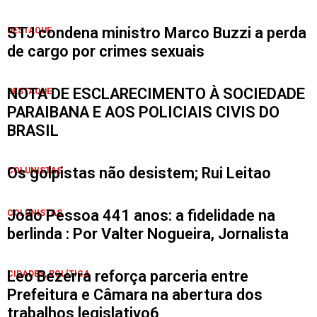
STJ condena ministro Marco Buzzi a perda
DESTAQUE
de cargo por crimes sexuais
NOTA DE ESCLARECIMENTO À SOCIEDADE
DESTAQUE
PARAIBANA E AOS POLICIAIS CIVIS DO
BRASIL
Os golpistas não desistem; Rui Leitao
COLUNISTAS
João Pessoa 441 anos: a fidelidade na
COLUNISTAS
berlinda : Por Valter Nogueira, Jornalista
Leo Bezerra reforça parceria entre
CIDADES
,
POLÍTICA
Prefeitura e Câmara na abertura dos
trabalhos legislativo6