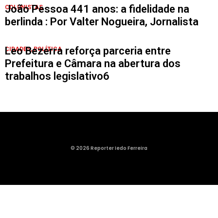
João Pessoa 441 anos: a fidelidade na
COLUNISTAS
berlinda : Por Valter Nogueira, Jornalista
Leo Bezerra reforça parceria entre
CIDADES
,
POLÍTICA
Prefeitura e Câmara na abertura dos
trabalhos legislativo6
© 2026 Reporter Iedo Ferreira