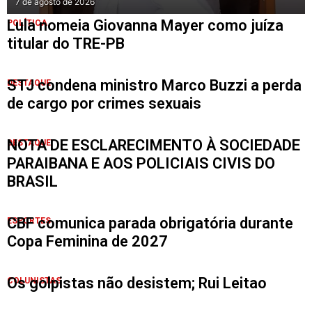
7 de agosto de 2026
Lula nomeia Giovanna Mayer como juíza
POLÍTICA
titular do TRE-PB
STJ condena ministro Marco Buzzi a perda
DESTAQUE
de cargo por crimes sexuais
NOTA DE ESCLARECIMENTO À SOCIEDADE
DESTAQUE
PARAIBANA E AOS POLICIAIS CIVIS DO
BRASIL
CBF comunica parada obrigatória durante
ESPORTES
Copa Feminina de 2027
Os golpistas não desistem; Rui Leitao
COLUNISTAS