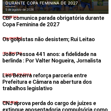
DURANTE COPA FEMININA DE 2027
5 de agosto de 2026
CBF comunica parada obrigatória durante
ESPORTES
Copa Feminina de 2027
Os golpistas não desistem; Rui Leitao
COLUNISTAS
João Pessoa 441 anos: a fidelidade na
COLUNISTAS
berlinda : Por Valter Nogueira, Jornalista
Leo Bezerra reforça parceria entre
CIDADES
,
POLÍTICA
Prefeitura e Câmara na abertura dos
trabalhos legislativo
CNJ aprova perda do cargo de juízes e
DESTAQUE
extingue aposentadoria compulsória como