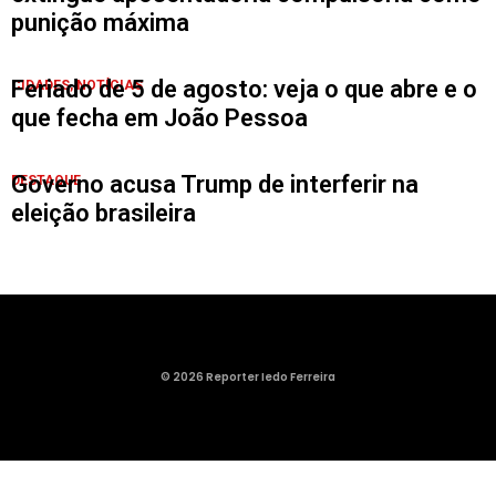
punição máxima
Feriado de 5 de agosto: veja o que abre e o
CIDADES
,
NOTÍCIAS
que fecha em João Pessoa
Governo acusa Trump de interferir na
DESTAQUE
eleição brasileira
© 2026 Reporter Iedo Ferreira