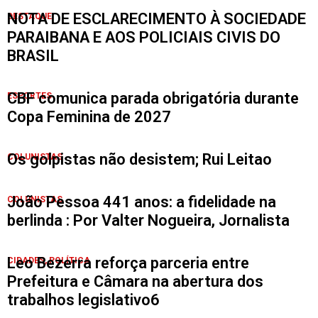
NOTA DE ESCLARECIMENTO À SOCIEDADE
DESTAQUE
PARAIBANA E AOS POLICIAIS CIVIS DO
BRASIL
CBF comunica parada obrigatória durante
ESPORTES
Copa Feminina de 2027
Os golpistas não desistem; Rui Leitao
COLUNISTAS
João Pessoa 441 anos: a fidelidade na
COLUNISTAS
berlinda : Por Valter Nogueira, Jornalista
Leo Bezerra reforça parceria entre
CIDADES
,
POLÍTICA
Prefeitura e Câmara na abertura dos
trabalhos legislativo6