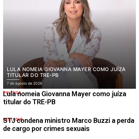
LULA NOMEIA GIOVANNA MAYER COMO JUÍZA
TITULAR DO TRE-PB
7 de agosto de 2026
Lula nomeia Giovanna Mayer como juíza
POLÍTICA
titular do TRE-PB
STJ condena ministro Marco Buzzi a perda
DESTAQUE
de cargo por crimes sexuais