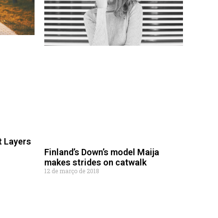
t Layers
Finland’s Down’s model Maija
makes strides on catwalk
12 de março de 2018