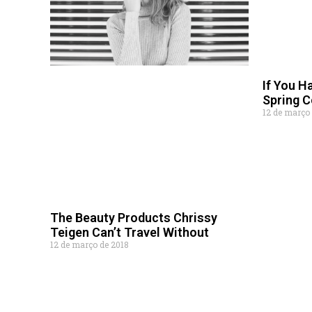
If You H
Spring C
12 de março
The Beauty Products Chrissy
Teigen Can’t Travel Without
12 de março de 2018