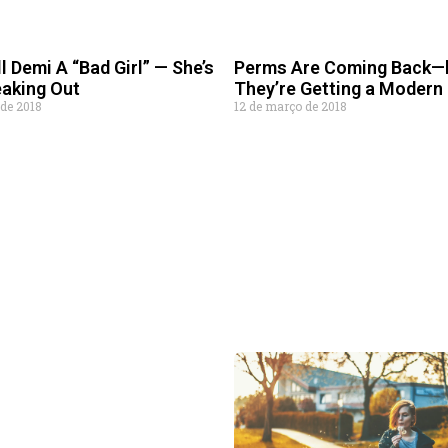
ll Demi A “Bad Girl” — She’s
Perms Are Coming Back—
eaking Out
They’re Getting a Modern
 de 2018
12 de março de 2018