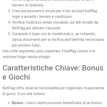
numero di telefono.
Crea una password sicura per il tuo account betflag
login e accetta i termini e condizioni.
Verifica l’indirizzo email cliccando sul link inviato da
BetFlag per attivare l’account.
Completa il login con le credenziali e, se richiesto,
carica documenti per la verifica dell’identità, necessaria
per prelievi futuri.
Una volta registrato, puoi esplorare il betflag casino e la
sezione bingo senza intoppi.
Caratteristiche Chiave: Bonus
e Giochi
BetFlag offre diverse funzionalità per migliorare l’esperienza
di gioco. Ecco una sintesi:
Bonus:
I nuovi utenti possono beneficiare di un bonus