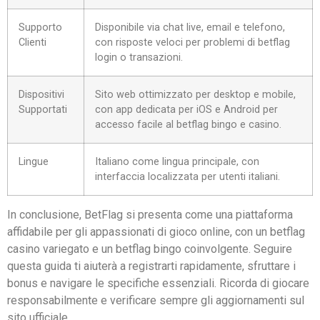
Supporto
Disponibile via chat live, email e telefono,
Clienti
con risposte veloci per problemi di betflag
login o transazioni.
Dispositivi
Sito web ottimizzato per desktop e mobile,
Supportati
con app dedicata per iOS e Android per
accesso facile al betflag bingo e casino.
Lingue
Italiano come lingua principale, con
interfaccia localizzata per utenti italiani.
In conclusione, BetFlag si presenta come una piattaforma
affidabile per gli appassionati di gioco online, con un betflag
casino variegato e un betflag bingo coinvolgente. Seguire
questa guida ti aiuterà a registrarti rapidamente, sfruttare i
bonus e navigare le specifiche essenziali. Ricorda di giocare
responsabilmente e verificare sempre gli aggiornamenti sul
sito ufficiale.