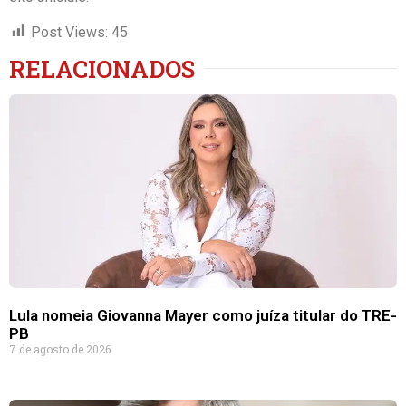
Post Views:
45
RELACIONADOS
Lula nomeia Giovanna Mayer como juíza titular do TRE-
PB
7 de agosto de 2026