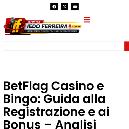
BetFlag Casino e
Bingo: Guida alla
Registrazione e ai
Bonus – Analisi