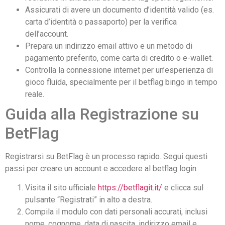
Assicurati di avere un documento d’identità valido (es.
carta d’identità o passaporto) per la verifica
dell’account.
Prepara un indirizzo email attivo e un metodo di
pagamento preferito, come carta di credito o e-wallet.
Controlla la connessione internet per un’esperienza di
gioco fluida, specialmente per il betflag bingo in tempo
reale.
Guida alla Registrazione su
BetFlag
Registrarsi su BetFlag è un processo rapido. Segui questi
passi per creare un account e accedere al betflag login:
Visita il sito ufficiale
https://betflagit.it/
e clicca sul
pulsante “Registrati” in alto a destra.
Compila il modulo con dati personali accurati, inclusi
nome, cognome, data di nascita, indirizzo email e